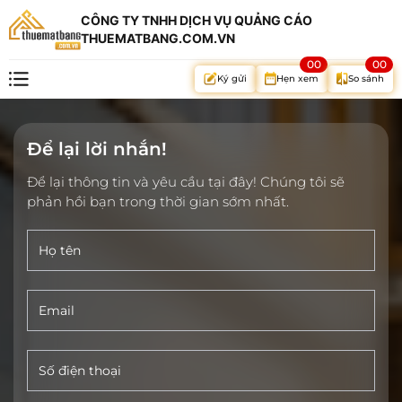
CÔNG TY TNHH DỊCH VỤ QUẢNG CÁO
THUEMATBANG.COM.VN
00
00
Hẹn xem
So sánh
Ký gửi
Để lại lời nhắn!
Để lại thông tin và yêu cầu tại đây! Chúng tôi sẽ
phản hồi bạn trong thời gian sớm nhất.