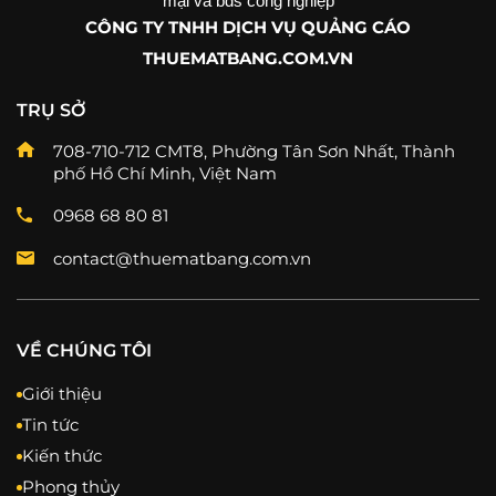
mại và bds công nghiệp
CÔNG TY TNHH DỊCH VỤ QUẢNG CÁO
THUEMATBANG.COM.VN
TRỤ SỞ
708-710-712 CMT8, Phường Tân Sơn Nhất, Thành
phố Hồ Chí Minh, Việt Nam
0968 68 80 81
contact@thuematbang.com.vn
VỀ CHÚNG TÔI
Giới thiệu
Tin tức
Kiến thức
Phong thủy