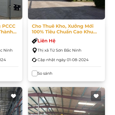
g PCCC
Cho Thuê Kho, Xưởng Mới
Thành
100% Tiêu Chuẩn Cao Khu
 Đến
Vsip, Bắc Ninh DT 1000m2
Liên Hệ
Đến 100.000m2 Giá Tốt
c Ninh
Thị xã Từ Sơn Bắc Ninh
024
Cập nhật ngày
01-08-2024
So sánh