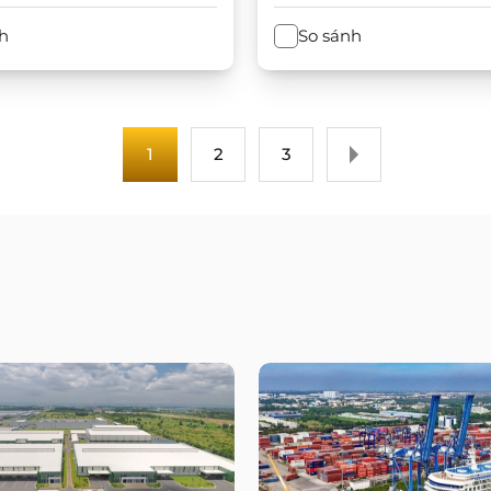
h
So sánh
1
2
3