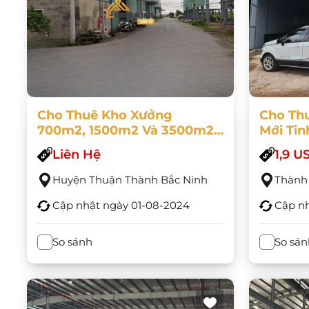
Cho Thuê Kho Xưởng
Cho Th
700m2, 1500m2 Và 3500m2
Mới Tin
Thuận Thành - Bắc Ninh
2 Tầng 
Liên Hệ
1,9 
Huyện Thuận Thành Bắc Ninh
Thành 
Cập nhật ngày
01-08-2024
Cập n
So sánh
So sán