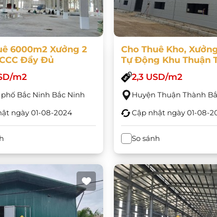
uê 6000m2 Xưởng 2
Cho Thuê Kho, Xưởn
PCCC Đầy Đủ
Tự Động Khu Thuận 
Bắc Ninh DT 1000m2
USD/m2
2,3 USD/m2
200.000m2
phố Bắc Ninh Bắc Ninh
Huyện Thuận Thành Bắ
hật ngày
01-08-2024
Cập nhật ngày
01-08-2
h
So sánh