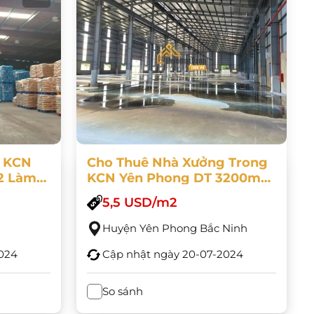
g KCN
Cho Thuê Nhà Xưởng Trong
2 Làm
KCN Yên Phong DT 3200m2
Độc Lập, Phù Hợp Sản
5,5 USD/m2
Xuất/showroom Trưng Bày
Huyện Yên Phong Bắc Ninh
024
Cập nhật ngày
20-07-2024
So sánh