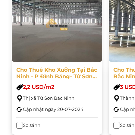
Cho Thuê Kho Xưởng Tại Bắc
Cho Thu
Ninh - P Đình Bảng- Từ Sơn-
Bắc Nin
Bắc Ninh
Vực
2,2 USD/m2
3 US
Thị xã Từ Sơn Bắc Ninh
Thành 
Cập nhật ngày
20-07-2024
Cập n
So sánh
So sán