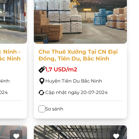
 Ninh -
Cho Thuê Xưởng Tại CN Đại
ắc Ninh
Đồng, Tiên Du, Bắc Ninh
1,7 USD/m2
Ninh
Huyện Tiên Du Bắc Ninh
024
Cập nhật ngày
20-07-2024
So sánh