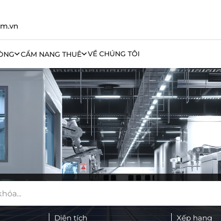
om.vn
VỀ CHÚNG TÔI
ÒNG
CẨM NANG THUÊ
Diện tích
Xếp hạng