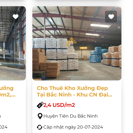
Xưởng
Cho Thuê Kho Xưởng Đẹp
0m2,
Tại Bắc Ninh - Khu CN Đại
00m2,
Đồng - Tiên Du - Bắc Ninh
2,4 USD/m2
h
Huyện Tiên Du Bắc Ninh
024
Cập nhật ngày
20-07-2024