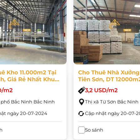
ê Kho 11.000m2 Tại
Cho Thuê Nhà Xưởn
h, Giá Rẻ Nhất Khu
Tiên Sơn, DT 12000m
Được Chế Xuất
D/m2
3,2 USD/m2
phố Bắc Ninh Bắc Ninh
Thị xã Từ Sơn Bắc Ninh
hật ngày
20-07-2024
Cập nhật ngày
20-07-2
h
So sánh