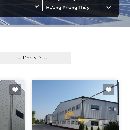
-- Lĩnh vực --