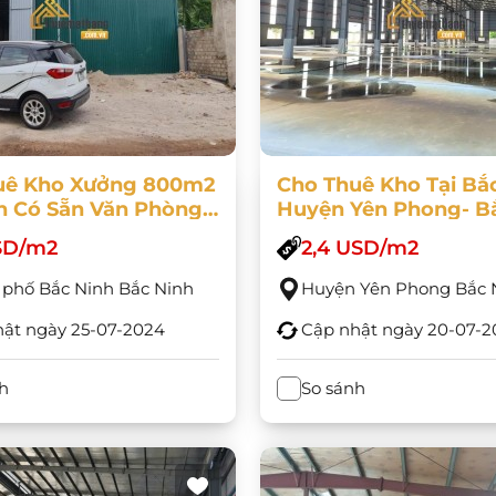
uê Kho Xưởng 800m2
Cho Thuê Kho Tại Bắc
h Có Sẵn Văn Phòng
Huyện Yên Phong- B
Gần KCN Quế Võ 1
USD/m2
2,4 USD/m2
phố Bắc Ninh Bắc Ninh
Huyện Yên Phong Bắc 
hật ngày
25-07-2024
Cập nhật ngày
20-07-2
h
So sánh