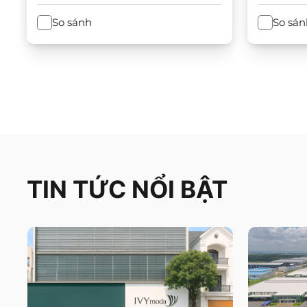
So sánh
So sán
TIN TỨC NỔI BẬT