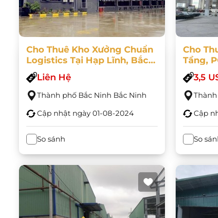
Cho Thuê Kho Xưởng Chuẩn
Cho Th
Logistics Tại Hạp Lĩnh, Bắc
Tầng, 
Ninh. DT: 3.000m2 -
Liên Hệ
3,5 
60.000m2
Thành phố Bắc Ninh Bắc Ninh
Thành 
Cập nhật ngày
01-08-2024
Cập n
So sánh
So sán