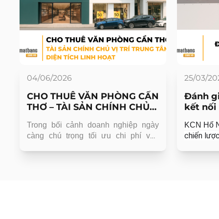
04/06/2026
25/03/20
CHO THUÊ VĂN PHÒNG CẦN
Đánh gi
THƠ – TÀI SẢN CHÍNH CHỦ
kết nối
VỊ TRÍ TRUNG TÂM, DIỆN
g
Trong bối cảnh doanh nghiệp ngày
KCN Hố 
TÍCH LINH HOẠT
chiến lượ
ở
càng chú trọng tối ưu chi phí vận
lợi thế vư
h
hành, nhu cầu tìm kiếm văn phòng
và khả năn
h
cho thuê Cần Thơ đang tăng mạnh,
ư
đặc biệt tại các khu vực trung tâm như
t
Ninh Kiều và các trục giao thông
à
chính.
g