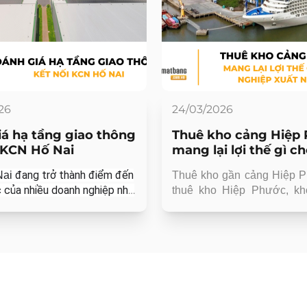
26
24/03/2026
á hạ tầng giao thông
Thuê kho cảng Hiệp
 KCN Hố Nai
mang lại lợi thế gì c
doanh nghiệp xuất n
đang trở thành điểm đến
Nai
Thuê kho gần cảng Hiệp P
khẩu?
c của nhiều doanh nghiệp nhờ
thuê kho Hiệp Phước, kho
ợt trội về hạ tầng giao thông
Hiệp Phước, thuê kho N
g kết nối liên vùng.
cảng, kho gần cảng biển 
bãi logistics Hiệp Phước
doanh nghiệp xuất nhập kh