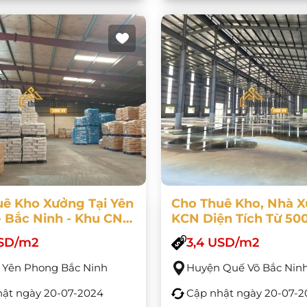
ê Kho Xưởng Tại Yên
Cho Thuê Kho, Nhà 
 Bắc Ninh - Khu CN
KCN Diện Tích Từ 50
ong - Huyện Yên
1500m2, 2500m2, 45
USD/m2
3,4 USD/m2
 Bắc Ninh
6000m2, 10.000m2,
20.000m2
 Yên Phong Bắc Ninh
Huyện Quế Võ Bắc Nin
hật ngày
20-07-2024
Cập nhật ngày
20-07-2