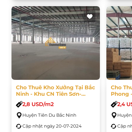
Cho Thuê Kho Xưởng Tại Bắc
Cho Thu
Ninh - Khu CN Tiên Sơn-
Phong -
Đồng Nguyên- Bắc Ninh
Yên Ph
2,8 USD/m2
2,4 
Phong -
Huyện Tiên Du Bắc Ninh
Huyện
Cập nhật ngày
20-07-2024
Cập n