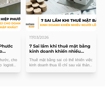
17/03/2026
 Phước
7 Sai lầm khi thuê mặt bằng
ho
kinh doanh khiến nhiều
hập
người lỗ nặng
hước, cho
Thuê mặt bằng sai có thể khiến việc
 logistics
kinh doanh thua lỗ chỉ sau vài tháng.
hà Bè gần
Khám phá 7 sai lầm khi thuê mặt
TPHCM, kho
bằng kinh doanh và kinh nghiệm chọn
, kho cho
vị trí phù hợp.
ẩu