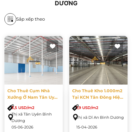
DƯƠNG
Sắp xếp theo
Cho Thuê Cụm Nhà
Cho Thuê Kho 1.000m2
Xưởng Ở Nam Tân Uyên
Tại KCN Tân Đông Hiệp
Diện Tích 16000m2
B, Bình Dương
3,5 USD/m2
1,9 USD/m2
Thị xã Tân Uyên Bình
Thị xã Dĩ An Bình Dương
Dương
05-06-2026
15-04-2026