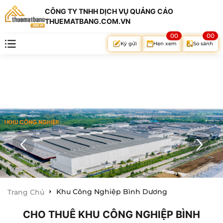
CÔNG TY TNHH DỊCH VỤ QUẢNG CÁO
THUEMATBANG.COM.VN
00
00
Hẹn xem
So sánh
Ký gửi
Khu Công Nghiệp Bình Dương
Trang Chủ
CHO THUÊ KHU CÔNG NGHIỆP BÌNH