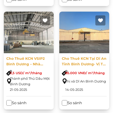
Cho Thuê KCN VSIP2
Cho Thuê KCN Tại Dĩ An
Bình Dương – Nhà
Tỉnh Bình Dương- Vị Trí
Xưởng Tiêu Chuẩn, Vị
Đẹp
3,5 USD/ m²/tháng
85.000 VNĐ/ m²/tháng
Trí Chiến Lược
Thành phố Thủ Dầu Một
Thị xã Dĩ An Bình Dương
Bình Dương
21-05-2025
14-05-2025
So sánh
So sánh