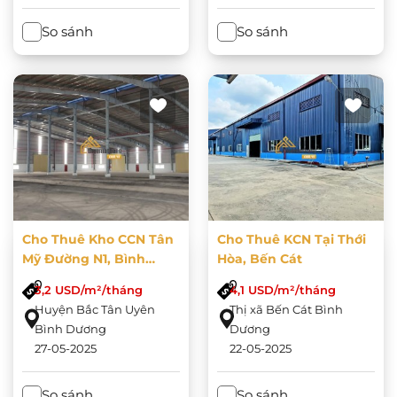
So sánh
So sánh
Cho Thuê Kho CCN Tân
Cho Thuê KCN Tại Thới
Mỹ Đường N1, Bình
Hòa, Bến Cát
Dương
3,2 USD/m²/tháng
4,1 USD/m²/tháng
Huyện Bắc Tân Uyên
Thị xã Bến Cát Bình
Bình Dương
Dương
27-05-2025
22-05-2025
So sánh
So sánh