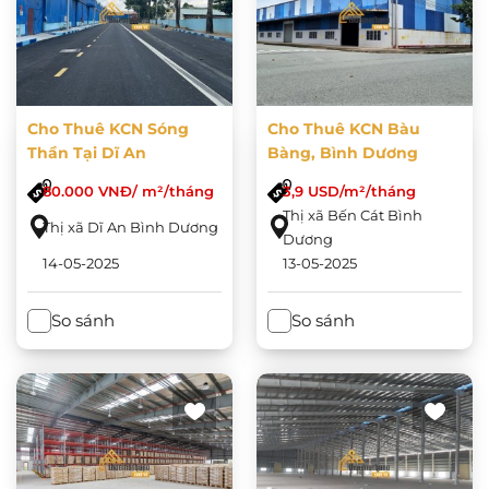
Cho Thuê KCN Sóng
Cho Thuê KCN Bàu
Thần Tại Dĩ An
Bàng, Bình Dương
80.000 VNĐ/ m²/tháng
3,9 USD/m²/tháng
Thị xã Bến Cát Bình
Thị xã Dĩ An Bình Dương
Dương
14-05-2025
13-05-2025
So sánh
So sánh