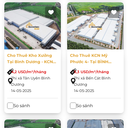
Cho Thuê Kho Xưởng
Cho Thuê KCN Mỹ
Tại Bình Dương - KCN
Phước 4- Tại BÌNH
VSIP 2A
DƯƠNG
4,2 USD/m²/tháng
5,3 USD/m²/tháng
Thị xã Tân Uyên Bình
Thị xã Bến Cát Bình
Dương
Dương
14-05-2025
14-05-2025
So sánh
So sánh