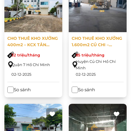
CHO THUÊ KHO XƯỞNG
CHO THUÊ KHO XƯỞNG
400m2 – KCX TÂN
1.600m2 CỦ CHI –
THUẬN, QUẬN 7 –
TP.HCM
32 triệu/tháng
85 triệu/tháng
TP.HCM
Huyện Củ Chi Hồ Chí
Quận 7 Hồ Chí Minh
Minh
02-12-2025
02-12-2025
So sánh
So sánh