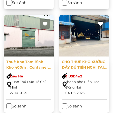
So sánh
So sánh
Thuê Kho Tam Bình –
CHO THUÊ KHO XƯỞNG
Kho 400m², Container
ĐẦY ĐỦ TIỆN NGHI TẠI
Vào Tận Nơi, Gần Quốc
LONG BÌNH, ĐỒNG NAI
Liên Hệ
3 USD/m2
Lộ 1A, PCCC Tự Động
Quận Thủ Đức Hồ Chí
Thành phố Biên Hòa
Minh
Đồng Nai
27-10-2025
04-06-2026
So sánh
So sánh