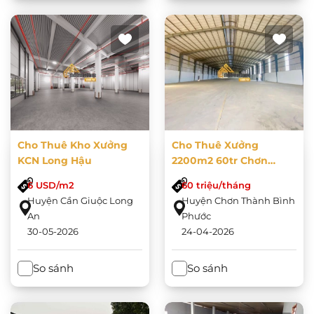
Cho Thuê Kho Xưởng
Cho Thuê Xưởng
KCN Long Hậu
2200m2 60tr Chơn
Thành
6 USD/m2
60 triệu/tháng
Huyện Cần Giuộc Long
Huyện Chơn Thành Bình
An
Phước
30-05-2026
24-04-2026
So sánh
So sánh