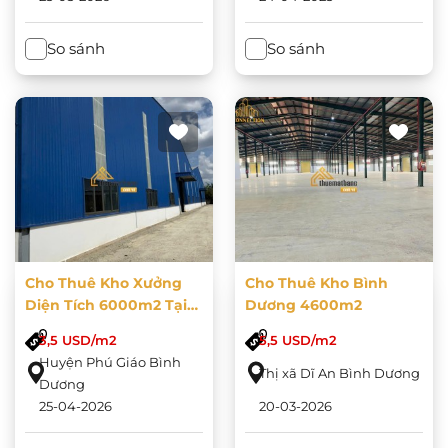
So sánh
So sánh
Cho Thuê Kho Xưởng
Cho Thuê Kho Bình
Diện Tích 6000m2 Tại
Dương 4600m2
Vĩnh Hòa, Phú Giáo,
3,5 USD/m2
5,5 USD/m2
Bình Dương
Huyện Phú Giáo Bình
Thị xã Dĩ An Bình Dương
Dương
25-04-2026
20-03-2026