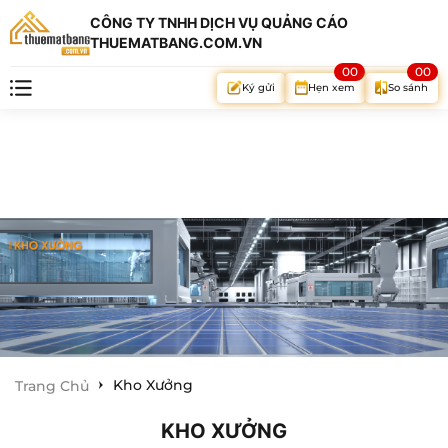
CÔNG TY TNHH DỊCH VỤ QUẢNG CÁO
THUEMATBANG.COM.VN
00
00
Hẹn xem
So sánh
Ký gửi
Kho Xưởng
Trang Chủ
KHO XƯỞNG