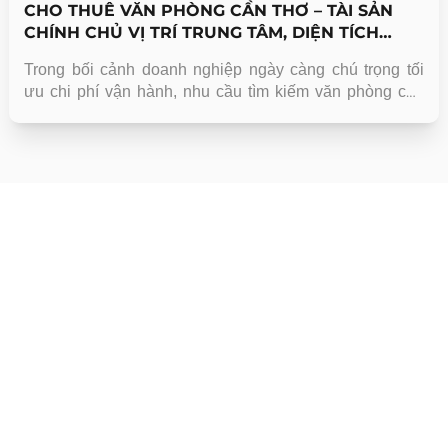
CHO THUÊ VĂN PHÒNG CẦN THƠ – TÀI SẢN
CHÍNH CHỦ VỊ TRÍ TRUNG TÂM, DIỆN TÍCH
LINH HOẠT
Trong bối cảnh doanh nghiệp ngày càng chú trọng tối
ưu chi phí vận hành, nhu cầu tìm kiếm văn phòng cho
thuê Cần Thơ đang tăng mạnh, đặc biệt tại các khu vực
trung tâm như Ninh Kiều và các trục giao thông chính.