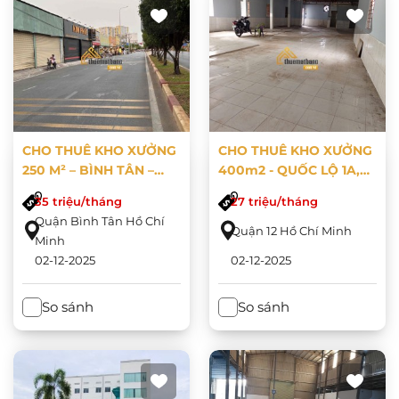
CHO THUÊ KHO XƯỞNG
CHO THUÊ KHO XƯỞNG
250 M² – BÌNH TÂN –
400m2 - QUỐC LỘ 1A,
TP.HCM
QUẬN 12
35 triệu/tháng
27 triệu/tháng
Quận Bình Tân Hồ Chí
Quận 12 Hồ Chí Minh
Minh
02-12-2025
02-12-2025
So sánh
So sánh