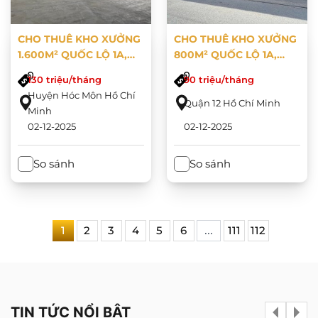
CHO THUÊ KHO XƯỞNG
CHO THUÊ KHO XƯỞNG
1.600M² QUỐC LỘ 1A,
800M² QUỐC LỘ 1A,
HÓC MÔN
QUẬN 12
130 triệu/tháng
90 triệu/tháng
Huyện Hóc Môn Hồ Chí
Quận 12 Hồ Chí Minh
Minh
02-12-2025
02-12-2025
So sánh
So sánh
1
2
3
4
5
6
...
111
112
TIN TỨC NỔI BẬT