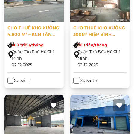
CHO THUÊ KHO XƯỞNG
CHO THUÊ KHO XƯỞNG
4.800 M² – KCN TÂN
300M² HIỆP BÌNH
BÌNH, TÂN PHÚ, TP.HCM
PHƯỚC – TP. THỦ ĐỨC
660 triệu/tháng
30 triệu/tháng
Quận Tân Phú Hồ Chí
Quận Thủ Đức Hồ Chí
Minh
Minh
02-12-2025
02-12-2025
So sánh
So sánh