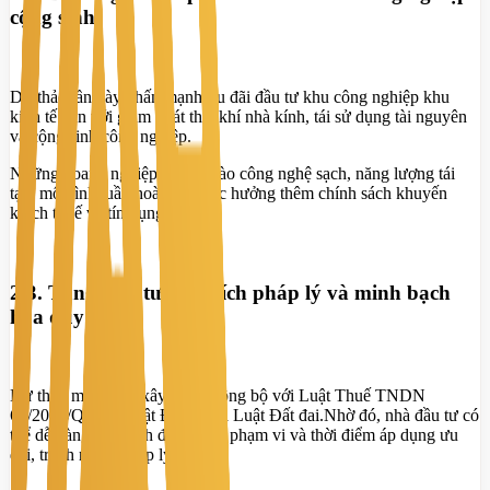
cộng sinh
Dự thảo lần này nhấn mạnh ưu đãi đầu tư khu công nghiệp khu
kinh tế gắn với giảm phát thải khí nhà kính, tái sử dụng tài nguyên
và cộng sinh công nghiệp.
Những doanh nghiệp đầu tư vào công nghệ sạch, năng lượng tái
tạo, mô hình tuần hoàn sẽ được hưởng thêm chính sách khuyến
khích thuế và tín dụng.
2.3. Tăng tính tương thích pháp lý và minh bạch
hóa quy trình
Dự thảo mới được xây dựng đồng bộ với Luật Thuế TNDN
67/2025/QH15, Luật Đầu tư và Luật Đất đai.Nhờ đó, nhà đầu tư có
thể dễ dàng xác định điều kiện, phạm vi và thời điểm áp dụng ưu
đãi, tránh rủi ro pháp lý.