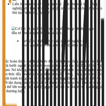
Liên hệ sớm với cơ quan quản lý: Ban Quản lý khu công
nghiệp/khu kinh tế sẽ hỗ trợ cập nhật chính sách, hướng dẫn
thủ tục “một cửa, tại chỗ”.
Cơ hội và thách thức của doanh nghiệp khi
tham gia đầu tư khu công nghiệp khu kinh tế.
Việc hoàn thiện chính sách ưu đãi đầu tư khu công nghiệp khu kinh
tế là bước ngoặt chiến lược trong chính sách thu hút đầu tư của Việt
Nam. Nó không chỉ tạo môi trường đầu tư minh bạch, đồng bộ mà
còn thúc đẩy doanh nghiệp phát triển bền vững, nâng cao năng lực
cạnh tranh trong thời kỳ hội nhập sâu rộng. Doanh nghiệp hiểu và
biết tận dụng các ưu đãi đầu tư khu công nghiệp khu kinh tế sẽ có
lợi thế lớn trong việc mở rộng quy mô, tối ưu chi phí và gia tăng giá
trị thương hiệu.