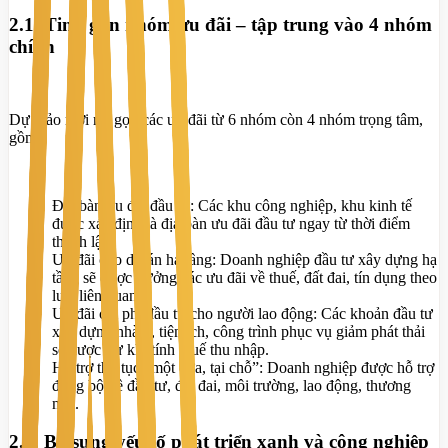
2.1. Tinh gọn nhóm ưu đãi – tập trung vào 4 nhóm
chính
Dự thảo mới rút gọn các ưu đãi từ 6 nhóm còn 4 nhóm trọng tâm,
gồm:
Địa bàn ưu đãi đầu tư: Các khu công nghiệp, khu kinh tế
được xác định là địa bàn ưu đãi đầu tư ngay từ thời điểm
thành lập.
Ưu đãi cho dự án hạ tầng: Doanh nghiệp đầu tư xây dựng hạ
tầng sẽ được hưởng các ưu đãi về thuế, đất đai, tín dụng theo
luật liên quan.
Ưu đãi chi phí đầu tư cho người lao động: Các khoản đầu tư
xây dựng nhà ở, tiện ích, công trình phục vụ giảm phát thải
sẽ được trừ khi tính thuế thu nhập.
Hỗ trợ thủ tục “một cửa, tại chỗ”: Doanh nghiệp được hỗ trợ
đồng bộ về đầu tư, đất đai, môi trường, lao động, thương
mại.
2.2. Bổ sung yếu tố phát triển xanh và công nghiệp