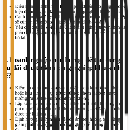
Điều kiện chặt chẽ hơn: Không phải dự án nào cũng đủ điều
kiện để hưởng ưu đãi đầu tư khu công nghiệp khu kinh tế.
Cạnh tranh gia tăng: Khi cơ chế rõ ràng, nhiều doanh nghiệp
sẽ cùng hướng tới các địa bàn có ưu đãi hấp dẫn.
Yêu cầu chuyển đổi xanh: Các doanh nghiệp truyền thống sẽ
phải cập nhật công nghệ và quy trình sản xuất để không bị
bỏ lại.
5. Doanh nghiệp nên làm gì để tận dụng
ưu đãi đầu tư khu công nghiệp khu kinh
tế?
Kiểm tra danh mục địa bàn ưu đãi: Xem khu công nghiệp
hoặc khu kinh tế mục tiêu có thuộc nhóm địa bàn được
hưởng ưu đãi theo nghị định mới không.
Lập kế hoạch đầu tư cụ thể: Tính toán chi phí hạ tầng, chi
phí nhà ở công nhân, chi phí môi trường – vì đây là khoản
được trừ khi tính thuế.
Định hướng dài hạn: Ưu tiên dự án theo hướng bền vững,
giảm phát thải, cộng sinh công nghiệp để hưởng ưu đãi tối
đa.