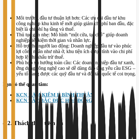
Môi trường đầu tư thuận lợi hơn: Các ưu đãi đầu tư khu
công nghiệp khu kinh tế mới giúp giảm chi phí ban đầu, đặc
biệt là chi phí hạ tầng và thuế.
Thủ tục gọn nhẹ: Mô hình “một cửa, tại chỗ” giúp doanh
nghiệp tiết kiệm thời gian và nhân lực.
Hỗ trợ cho người lao động: Doanh nghiệp đầu tư vào phúc
lợi công nhân như nhà ở, khu tiện ích được tính vào chi phí
hợp lệ khi khấu trừ thuế.
Phù hợp xu hướng toàn cầu: Các doanh nghiệp đầu tư xanh,
ứng dụng công nghệ cao sẽ dễ dàng đáp ứng yêu cầu ESG –
yếu tố đang được các quỹ đầu tư và đối tác quốc tế coi trọng.
Bạn có thể quan tâm:
KCN HÀM KIỆM II BÌNH THUẬN
KCN TÂY BẮC ĐỨC HÒA ĐÔNG
4.2. Thách thức tiềm ẩn