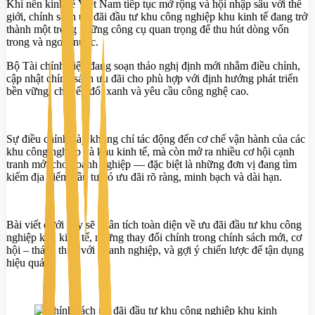
Khi nền kinh tế Việt Nam tiếp tục mở rộng và hội nhập sâu với thế
giới, chính sách ưu đãi đầu tư khu công nghiệp khu kinh tế đang trở
thành một trong những công cụ quan trọng để thu hút dòng vốn
trong và ngoài nước.
Bộ Tài chính hiện đang soạn thảo nghị định mới nhằm điều chỉnh,
cập nhật chính sách ưu đãi cho phù hợp với định hướng phát triển
bền vững, chuyển đổi xanh và yêu cầu công nghệ cao.
Sự điều chỉnh này không chỉ tác động đến cơ chế vận hành của các
khu công nghiệp và khu kinh tế, mà còn mở ra nhiều cơ hội cạnh
tranh mới cho doanh nghiệp — đặc biệt là những đơn vị đang tìm
kiếm địa điểm đầu tư có ưu đãi rõ ràng, minh bạch và dài hạn.
Bài viết dưới đây sẽ phân tích toàn diện về ưu đãi đầu tư khu công
nghiệp khu kinh tế, những thay đổi chính trong chính sách mới, cơ
hội – thách thức với doanh nghiệp, và gợi ý chiến lược để tận dụng
hiệu quả.