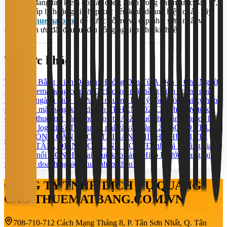
Nếu bạn đang tìm kiếm đối tác đồng hành trong chiến lược đầu tư,
tư vấn pháp lý hoặc giải pháp xúc tiến kinh doanh hiệu quả - hãy
truy cập
thuematbang
để được hỗ trợ và cập nhật sớm nhất về
chính sách ưu đãi đầu tư khu công nghiệp khu kinh tế.
Tin tức khác
Thuê Mặt Bằng Kinh Doanh: Hướng Dẫn Từ A Đến Z Cho Người
Mới | Thuematbang.com.vn
Cách chọn mặt bằng kinh doanh phù
hợp từng ngành giúp tối ưu lợi nhuận
5 Lưu ý sống còn khi ký hợp
đồng thuê mặt bằng kinh doanh TP.HCM 2026
Chi phí thực tế khi
chọn cho thuê mặt bằng mở shop từ A-Z
Thuê kho gần cảng có lợi
thế gì cho logistics? Tối ưu chi phí và vận hành 2026
CHO THUÊ
VĂN PHÒNG CẦN THƠ – TÀI SẢN CHÍNH CHỦ VỊ TRÍ
TRUNG TÂM, DIỆN TÍCH LINH HOẠT
Đánh giá hạ tầng giao
thông kết nối KCN Hố Nai
Thuê kho cảng Hiệp Phước mang lại lợi
thế gì cho doanh nghiệp xuất nhập khẩu?
CÔNG TY TNHH DỊCH VỤ QUẢNG
CÁO THUEMATBANG.COM.VN
708-710-712 Cách Mạng Tháng 8, P. Tân Sơn Nhất, Q. Tân