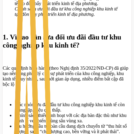
Chính sách ưu đãi đầu tư khu công nghiệp khu kinh tế
tạo đòn bẩy phát triển kinh tế địa phương.
1. Vì sao cần sửa đổi ưu đãi đầu tư khu
công nghiệp khu kinh tế?
Các quy định hiện hành (theo Nghị định 35/2022/NĐ-CP) đã giúp
tạo nền tảng pháp lý cho sự phát triển của khu công nghiệp, khu
kinh tế. Tuy nhiên, sau thời gian áp dụng, nhiều điểm bất cập đã
bộc lộ rõ:
Các nhóm ưu đãi đầu tư khu công nghiệp khu kinh tế còn
trùng lặp, hiệu quả thấp.
Chính sách thiếu linh hoạt với các địa bàn đặc thù như khu
kinh tế ven biển, vùng sâu vùng xa.
Xu hướng đầu tư toàn cầu đang dịch chuyển từ “thu hút số
lượng” sang “chất lượng cao, bền vững và ít phát thải”.