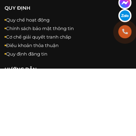
QUY ĐỊNH
Quy chế hoạt động
Chính sách bảo mật thông tin
Cơ chế giải quyết tranh chấp
Điều khoản thỏa thuận
Quy định đăng tin
HƯỚNG DẪN
Báo giá và hỗ trợ
Đăng tin, sửa tin
Thanh toán
Nhận BĐS qua email