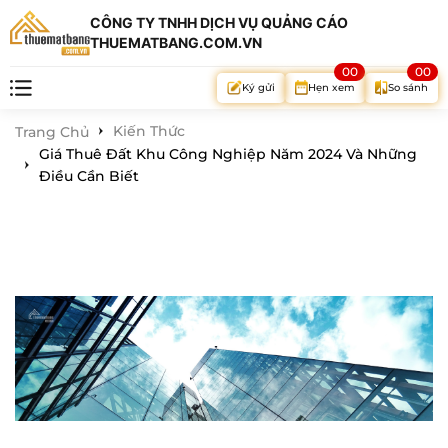
CÔNG TY TNHH DỊCH VỤ QUẢNG CÁO
THUEMATBANG.COM.VN
00
00
Hẹn xem
So sánh
Ký gửi
Kiến Thức
Trang Chủ
Giá Thuê Đất Khu Công Nghiệp Năm 2024 Và Những
Điều Cần Biết