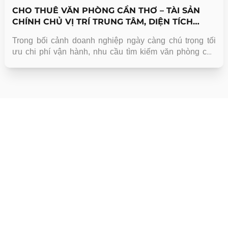
CHO THUÊ VĂN PHÒNG CẦN THƠ – TÀI SẢN
CHÍNH CHỦ VỊ TRÍ TRUNG TÂM, DIỆN TÍCH
LINH HOẠT
Trong bối cảnh doanh nghiệp ngày càng chú trọng tối
ưu chi phí vận hành, nhu cầu tìm kiếm văn phòng cho
thuê Cần Thơ đang tăng mạnh, đặc biệt tại các khu vực
trung tâm như Ninh Kiều và các trục giao thông chính.