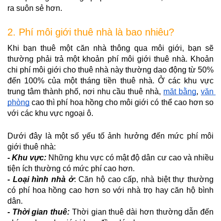
ra suôn sẻ hơn.
2. Phí môi giới thuê nhà là bao nhiêu?
Khi bạn thuê một căn nhà thông qua môi giới, bạn sẽ 
thường phải trả một khoản phí môi giới thuê nhà. Khoản 
chi phí môi giới cho thuê nhà này thường dao động từ 50% 
đến 100% của một tháng tiền thuê nhà. Ở các khu vực 
trung tâm thành phố, nơi nhu cầu thuê nhà, 
mặt bằng
, 
văn 
phòng
 cao thì phí hoa hồng cho môi giới có thể cao hơn so 
với các khu vực ngoại ô.
Dưới đây là một số yếu tố ảnh hưởng đến mức phí môi 
giới thuê nhà:
- Khu vực:
 Những khu vực có mật độ dân cư cao và nhiều 
tiện ích thường có mức phí cao hơn.
- Loại hình nhà ở
: Căn hộ cao cấp, nhà biệt thự thường 
có phí hoa hồng cao hơn so với nhà trọ hay căn hộ bình 
dân.
- Thời gian thuê:
 Thời gian thuê dài hơn thường dẫn đến 