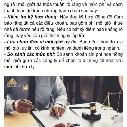
người môi giới đã thỏa thuận rõ ràng về mức phí và cách 
thanh toán để tránh những tranh chấp sau này.
- Kiểm tra kỹ hợp đồng:
 Hãy đọc kỹ hợp đồng để đảm 
bảo rằng tất cả các điều khoản, bao gồm phí môi giới thuê 
nhà đã được nêu rõ ràng. Nếu có bất kỳ điểm nào không rõ 
ràng, hãy yêu cầu giải thích ngay lập tức.
- Lựa chọn đơn vị môi giới uy tín:
 Bạn nên chọn đơn vị 
môi giới uy tín, có kinh nghiệm và danh tiếng trong ngành.
- So sánh các mức phí:
 So sánh khoản chi phí hoa hồng 
môi giới giữa các công ty để chọn ra dịch vụ tốt nhất với 
mức phí hợp lý.