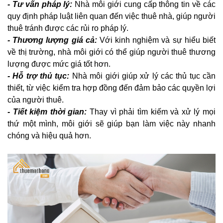
- Tư vấn pháp lý:
 Nhà môi giới cung cấp thông tin về các 
quy định pháp luật liên quan đến việc thuê nhà, giúp người 
thuê tránh được các rủi ro pháp lý.
- Thương lượng giá cả:
 Với kinh nghiệm và sự hiểu biết 
về thị trường, nhà môi giới có thể giúp người thuê thương 
lượng được mức giá tốt hơn.
- Hỗ trợ thủ tục:
 Nhà môi giới giúp xử lý các thủ tục cần 
thiết, từ việc kiểm tra hợp đồng đến đảm bảo các quyền lợi 
của người thuê.
- Tiết kiệm thời gian:
 Thay vì phải tìm kiếm và xử lý mọi 
thứ một mình, môi giới sẽ giúp bạn làm việc này nhanh 
chóng và hiệu quả hơn.