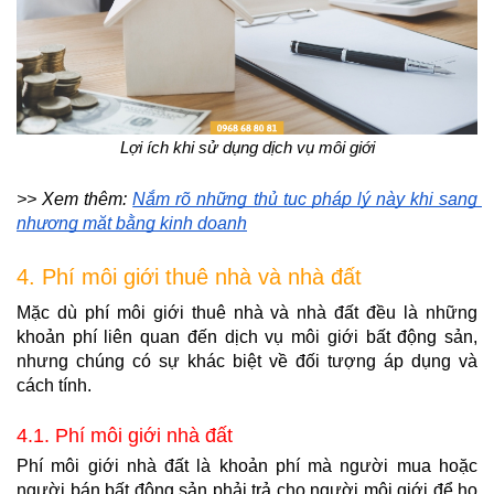
Lợi ích khi sử dụng dịch vụ môi giới
>> Xem thêm: 
Nắm rõ những thủ tục pháp lý này khi sang 
nhượng mặt bằng kinh doanh
4. Phí môi giới thuê nhà và nhà đất
Mặc dù phí môi giới thuê nhà và nhà đất đều là những 
khoản phí liên quan đến dịch vụ môi giới bất động sản, 
nhưng chúng có sự khác biệt về đối tượng áp dụng và 
cách tính.
4.1. Phí môi giới nhà đất
Phí môi giới nhà đất là khoản phí mà người mua hoặc 
người bán bất động sản phải trả cho người môi giới để họ 