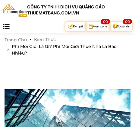
CÔNG TY TNHH DỊCH VỤ QUẢNG CÁO
THUEMATBANG.COM.VN
00
00
Hẹn xem
So sánh
Ký gửi
Kiến Thức
Trang Chủ
Phí Môi Giới Là Gì? Phí Môi Giới Thuê Nhà Là Bao
Nhiêu?