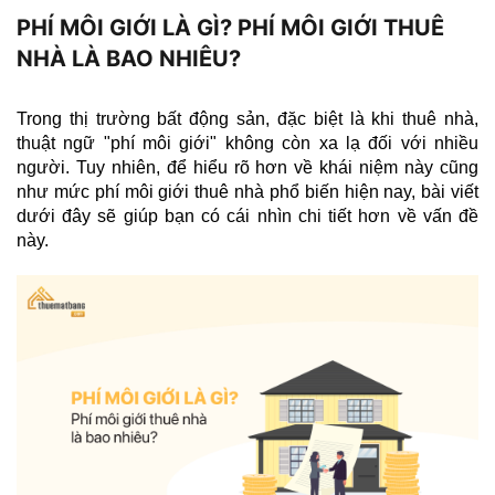
PHÍ MÔI GIỚI LÀ GÌ? PHÍ MÔI GIỚI THUÊ
NHÀ LÀ BAO NHIÊU?
Trong thị trường bất động sản, đặc biệt là khi thuê nhà, 
thuật ngữ "phí môi giới" không còn xa lạ đối với nhiều 
người. Tuy nhiên, để hiểu rõ hơn về khái niệm này cũng 
như mức phí môi giới thuê nhà phổ biến hiện nay, bài viết 
dưới đây sẽ giúp bạn có cái nhìn chi tiết hơn về vấn đề 
này.