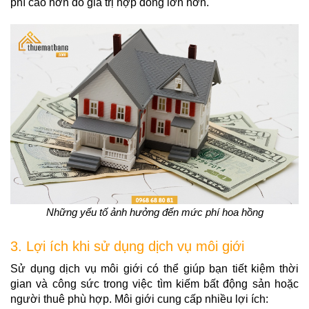
phí cao hơn do giá trị hợp đồng lớn hơn.
Những yếu tố ảnh hưởng đến mức phí hoa hồng
3. Lợi ích khi sử dụng dịch vụ môi giới
Sử dụng dịch vụ môi giới có thể giúp bạn tiết kiệm thời 
gian và công sức trong việc tìm kiếm bất động sản hoặc 
người thuê phù hợp. Môi giới cung cấp nhiều lợi ích: