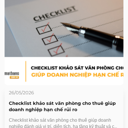
26/05/2026
Checklist khảo sát văn phòng cho thuê giúp
doanh nghiệp hạn chế rủi ro
Checklist khảo sát văn phòng cho thuê giúp doanh
nghiệp đánh giá vị trí, diện tích, hạ tầng kỹ thuật và chi