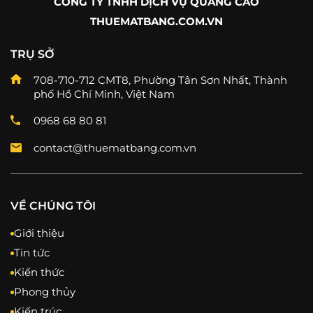
CÔNG TY TNHH DỊCH VỤ QUẢNG CÁO
THUEMATBANG.COM.VN
TRỤ SỞ
708-710-712 CMT8, Phường Tân Sơn Nhất, Thành
phố Hồ Chí Minh, Việt Nam
0968 68 80 81
contact@thuematbang.com.vn
VỀ CHÚNG TÔI
Giới thiệu
Tin tức
Kiến thức
Phong thủy
Kiến trúc