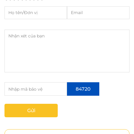
84720
Gửi