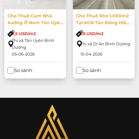
Cho Thuê Cụm Nhà
Cho Thuê Kho 1.000m2
Xưởng Ở Nam Tân Uyên
Tại KCN Tân Đông Hiệp
Diện Tích 16000m2
B, Bình Dương
3,5 USD/m2
1,9 USD/m2
Thị xã Tân Uyên Bình
Thị xã Dĩ An Bình Dương
Dương
05-06-2026
15-04-2026
So sánh
So sánh