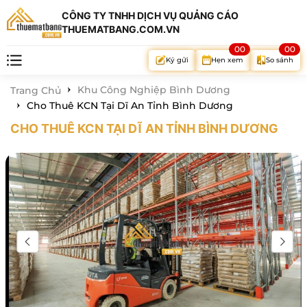
CÔNG TY TNHH DỊCH VỤ QUẢNG CÁO
THUEMATBANG.COM.VN
00
00
Hẹn xem
So sánh
Ký gửi
Khu Công Nghiệp Bình Dương
Trang Chủ
Cho Thuê KCN Tại Dĩ An Tỉnh Bình Dương
CHO THUÊ KCN TẠI DĨ AN TỈNH BÌNH DƯƠNG