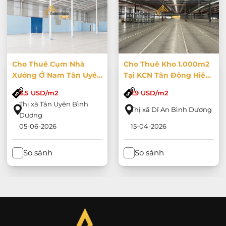
Cho Thuê Cụm Nhà
Cho Thuê Kho 1.000m2
Xưởng Ở Nam Tân Uyên
Tại KCN Tân Đông Hiệp
Diện Tích 16000m2
B, Bình Dương
3,5 USD/m2
1,9 USD/m2
Thị xã Tân Uyên Bình
Thị xã Dĩ An Bình Dương
Dương
05-06-2026
15-04-2026
So sánh
So sánh