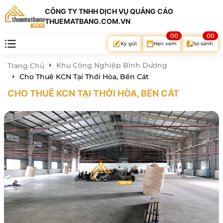
CÔNG TY TNHH DỊCH VỤ QUẢNG CÁO
THUEMATBANG.COM.VN
00
00
Hẹn xem
So sánh
Ký gửi
Khu Công Nghiệp Bình Dương
Trang Chủ
Cho Thuê KCN Tại Thới Hòa, Bến Cát
CHO THUÊ KCN TẠI THỚI HÒA, BẾN CÁT