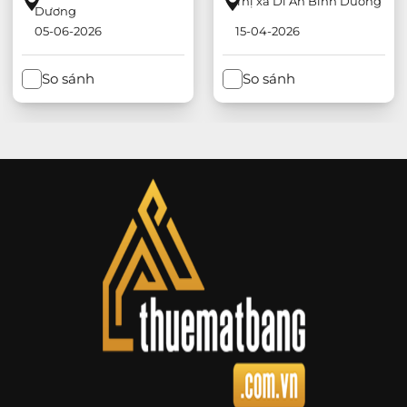
Thị xã Dĩ An Bình Dương
Dương
05-06-2026
15-04-2026
So sánh
So sánh