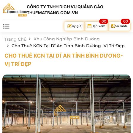
CÔNG TY TNHH DỊCH VỤ QUẢNG CÁO
THUEMATBANG.COM.VN
00
00
Hẹn xem
So sánh
Ký gửi
Khu Công Nghiệp Bình Dương
Trang Chủ
Cho Thuê KCN Tại Dĩ An Tỉnh Bình Dương- Vị Trí Đẹp
CHO THUÊ KCN TẠI DĨ AN TỈNH BÌNH DƯƠNG-
VỊ TRÍ ĐẸP