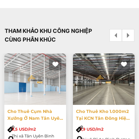
Cần tư vấn ngay
THAM KHẢO KHU CÔNG NGHIỆP
CÙNG PHÂN KHÚC
Cho Thuê Cụm Nhà
Cho Thuê Kho 1.000m2
Xưởng Ở Nam Tân Uyên
Tại KCN Tân Đông Hiệp
Diện Tích 16000m2
B, Bình Dương
3,5 USD/m2
1,9 USD/m2
Thị xã Tân Uyên Bình