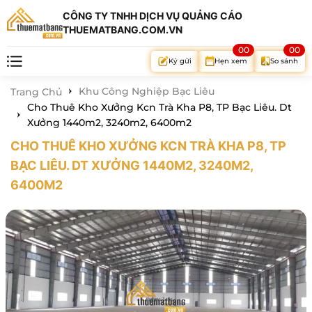
CÔNG TY TNHH DỊCH VỤ QUẢNG CÁO
THUEMATBANG.COM.VN
00
00
Hẹn xem
So sánh
Ký gửi
Khu Công Nghiệp Bạc Liêu
Trang Chủ
Cho Thuê Kho Xưởng Kcn Trà Kha P8, TP Bạc Liêu. Dt
Xưởng 1440m2, 3240m2, 6400m2
CHO THUÊ KHO XƯỞNG KCN TRÀ KHA P8, TP
BẠC LIÊU. DT XƯỞNG 1440M2, 3240M2,
6400M2