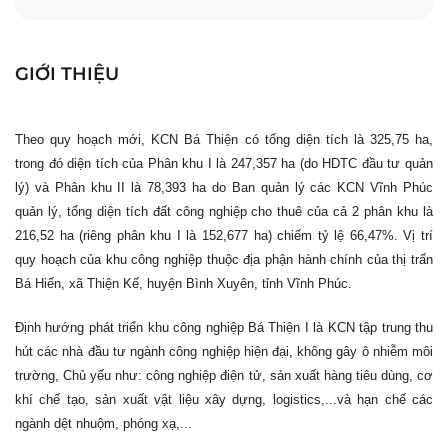
GIỚI THIỆU
Theo quy hoạch mới, KCN Bá Thiện có tổng diện tích là 325,75 ha,
trong đó diện tích của Phân khu I là 247,357 ha (do HDTC đầu tư quản
lý) và Phân khu II là 78,393 ha do Ban quản lý các KCN Vĩnh Phúc
quản lý, tổng diện tích đất công nghiệp cho thuê của cả 2 phân khu là
216,52 ha (riêng phân khu I là 152,677 ha) chiếm tỷ lệ 66,47%. Vị trí
quy hoạch của khu công nghiệp thuộc địa phận hành chính của thị trấn
Bá Hiến, xã Thiện Kế, huyện Bình Xuyên, tỉnh Vĩnh Phúc.
Định hướng phát triển khu công nghiệp Bá Thiện I là KCN tập trung thu
hút các nhà đầu tư ngành công nghiệp hiện đại, không gây ô nhiễm môi
trường, Chủ yếu như: công nghiệp điện tử, sản xuất hàng tiêu dùng, cơ
khí chế tạo, sản xuất vật liệu xây dựng, logistics,...và hạn chế các
ngành dệt nhuộm, phóng xạ,...