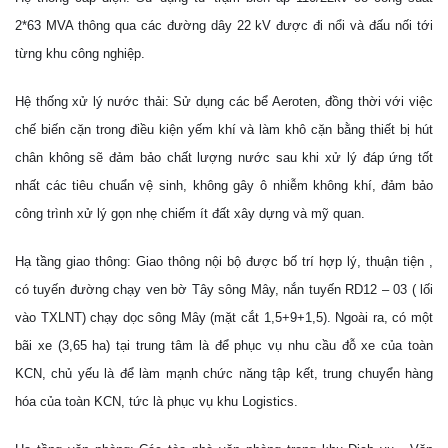
2*63 MVA thông qua các đường dây 22 kV được đi nổi và đấu nối tới
từng khu công nghiệp.
Hệ thống xử lý nước thải: Sử dụng các bể Aeroten, đồng thời với việc
chế biến cặn trong điều kiện yếm khí và làm khô cặn bằng thiết bị hút
chân không sẽ đảm bảo chất lượng nước sau khi xử lý đáp ứng tốt
nhất các tiêu chuẩn vệ sinh, không gây ô nhiễm không khí, đảm bảo
công trình xử lý gọn nhẹ chiếm ít đất xây dựng và mỹ quan.
Hạ tầng giao thông: Giao thông nội bộ được bố trí hợp lý, thuận tiện ,
có tuyến đường chạy ven bờ Tây sông Mây, nắn tuyến RD12 – 03 ( lối
vào TXLNT) chạy dọc sông Mây (mặt cắt 1,5+9+1,5). Ngoài ra, có một
bãi xe (3,65 ha) tại trung tâm là để phục vụ nhu cầu đỗ xe của toàn
KCN, chủ yếu là để làm mạnh chức năng tập kết, trung chuyển hàng
hóa của toàn KCN, tức là phục vụ khu Logistics.