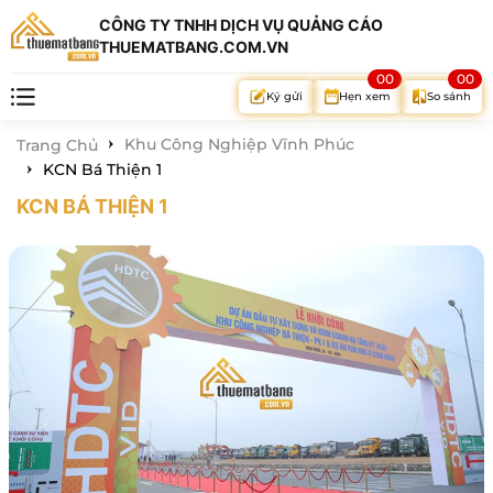
CÔNG TY TNHH DỊCH VỤ QUẢNG CÁO
THUEMATBANG.COM.VN
00
00
Hẹn xem
So sánh
Ký gửi
Khu Công Nghiệp Vĩnh Phúc
Trang Chủ
KCN Bá Thiện 1
KCN BÁ THIỆN 1