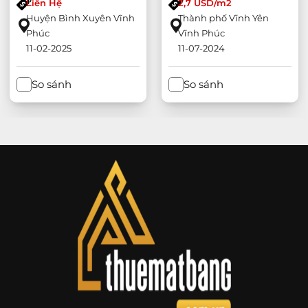
Liên Hệ
2,7 USD/m2
Khai Quang, Vĩnh Yên
Huyện Bình Xuyên Vĩnh
Thành phố Vĩnh Yên
Phúc
Vĩnh Phúc
11-02-2025
11-07-2024
So sánh
So sánh