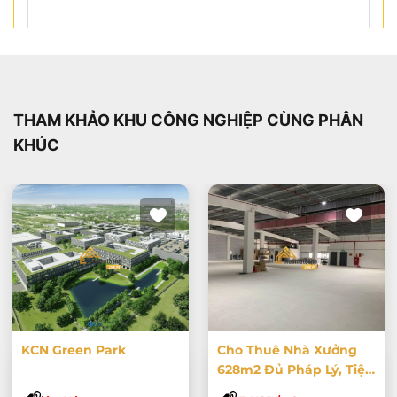
Cần tư vấn ngay
THAM KHẢO KHU CÔNG NGHIỆP CÙNG PHÂN
KHÚC
KCN Green Park
Cho Thuê Nhà Xưởng
628m2 Đủ Pháp Lý, Tiện
Ích + PCCC 70k/m KCN