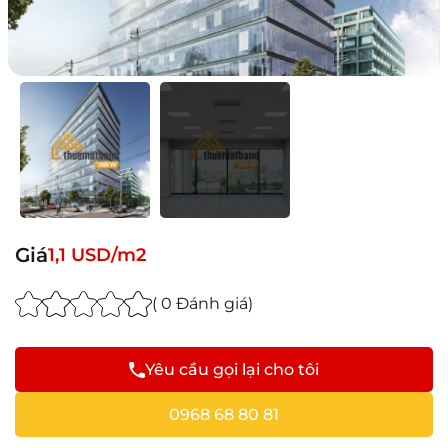
Giá
1,1 USD/m2
( 0 Đánh giá)
Yêu cầu gọi lại cho tôi
0968 68 80 81