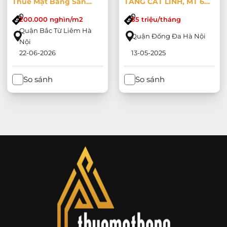
Thuê Mặt Bằng Sàn
TẦNG CÁT LINH, MT 6M,
Thương Mại, Khối Đế
MẶT ĐƯỜNG + MẶT
200.000 nghìn/m2
55 triệu/tháng
Chung Cư Làm Văn
NGÕ
Quận Bắc Từ Liêm Hà
Phòng Kinh Doanh Tại
Quận Đống Đa Hà Nội
Nội
KĐT Handiresco Cổ
22-06-2026
13-05-2025
Nhuế - Xuân Đỉnh
So sánh
So sánh