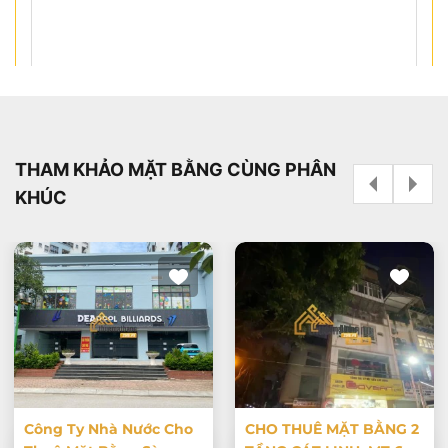
Cần tư vấn ngay
THAM KHẢO MẶT BẰNG CÙNG PHÂN
KHÚC
Công Ty Nhà Nước Cho
CHO THUÊ MẶT BẰNG 2