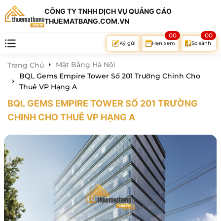
CÔNG TY TNHH DỊCH VỤ QUẢNG CÁO
THUEMATBANG.COM.VN
00
00
Hẹn xem
So sánh
Ký gửi
Mặt Bằng Hà Nội
Trang Chủ
BQL Gems Empire Tower Số 201 Trường Chinh Cho
Thuê VP Hạng A
BQL GEMS EMPIRE TOWER SỐ 201 TRƯỜNG
CHINH CHO THUÊ VP HẠNG A