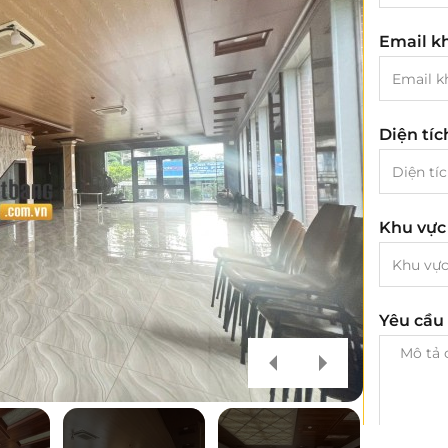
Email k
Diện tí
Khu vực
Yêu cầu 