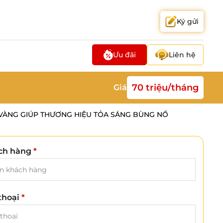
Ký gửi
Ưu đãi
Liên hệ
70 triệu/tháng
Giá
M VÀNG GIÚP THƯƠNG HIỆU TỎA SÁNG BÙNG NỔ
ch hàng
*
 thoại
*