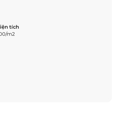
iện tích
00/m2