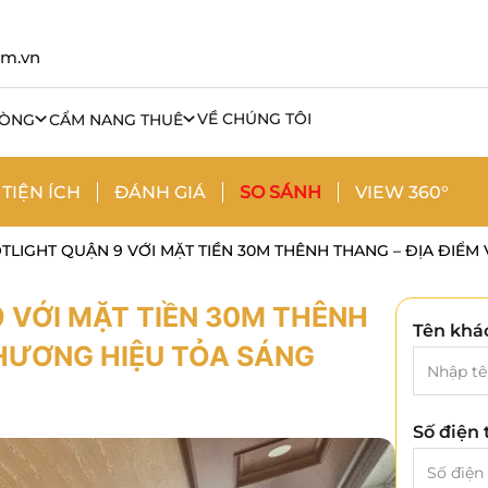
om.vn
VỀ CHÚNG TÔI
HÒNG
CẨM NANG THUÊ
TIỆN ÍCH
ĐÁNH GIÁ
SO SÁNH
VIEW 360°
TLIGHT QUẬN 9 VỚI MẶT TIỀN 30M THÊNH THANG – ĐỊA ĐIỂ
 VỚI MẶT TIỀN 30M THÊNH
Tên khá
THƯƠNG HIỆU TỎA SÁNG
Số điện