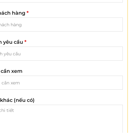
hách hàng
*
ch yêu cầu
*
 cần xem
khác (nếu có)