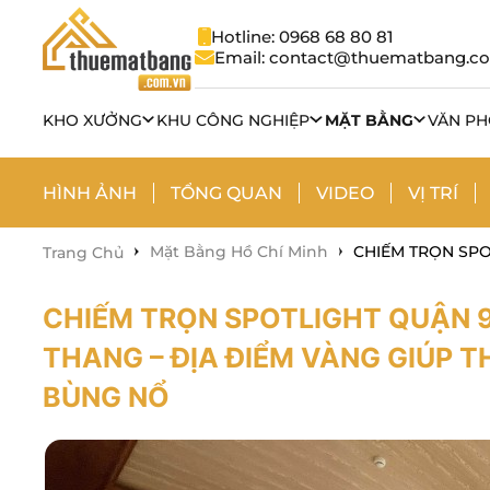
Hotline: 0968 68 80 81
Email: contact@thuematbang.c
KHO XƯỞNG
KHU CÔNG NGHIỆP
MẶT BẰNG
VĂN P
HÌNH ẢNH
TỔNG QUAN
VIDEO
VỊ TRÍ
Mặt Bằng Hồ Chí Minh
CHIẾM TRỌN SPO
Trang Chủ
CHIẾM TRỌN SPOTLIGHT QUẬN 9
THANG – ĐỊA ĐIỂM VÀNG GIÚP 
BÙNG NỔ