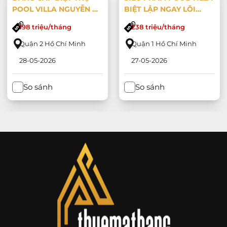
POOL VILLA NGUYỄN Ư
BIỆT LẬP NGAY LÕI
DĨ QUẬN 2 – KHUÔN
QUẬN 1 – CÓ HỒ BƠI
198 triệu/tháng
238 triệu/tháng
VIÊN KHỦNG 10X20M,
&amp; PHÒNG XÔNG
TRANG BỊ FULL NỘI
HƠI RIÊNG ĐẲNG CẤP!
Quận 2 Hồ Chí Minh
Quận 1 Hồ Chí Minh
THẤT CAO CẤP!
28-05-2026
27-05-2026
So sánh
So sánh