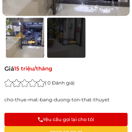
Giá
15 triệu/tháng
( 0 Đánh giá)
cho-thue-mat-bang-duong-ton-that-thuyet
Yêu cầu gọi lại cho tôi