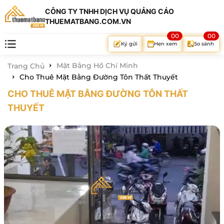
CÔNG TY TNHH DỊCH VỤ QUẢNG CÁO
THUEMATBANG.COM.VN
00
00
Hẹn xem
So sánh
Ký gửi
Mặt Bằng Hồ Chí Minh
Trang Chủ
Cho Thuê Mặt Bằng Đường Tôn Thất Thuyết
CHO THUÊ MẶT BẰNG ĐƯỜNG TÔN THẤT
THUYẾT