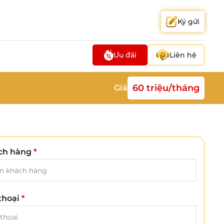
Ký gửi
Ưu đãi
Liên hệ
60 triệu/tháng
Giá
ch hàng
*
 thoại
*