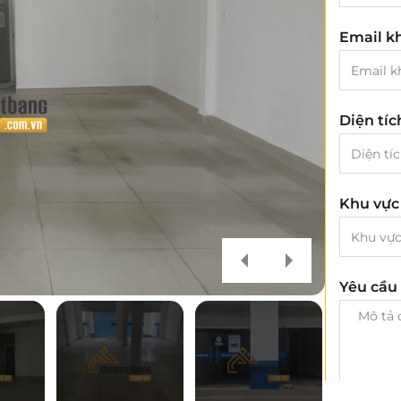
Email k
Diện tí
Khu vực
Yêu cầu 