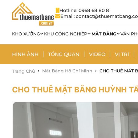
Hotline: 0968 68 80 81
Email: contact@thuematbang.c
KHO XƯỞNG
KHU CÔNG NGHIỆP
MẶT BẰNG
VĂN P
HÌNH ẢNH
TỔNG QUAN
VIDEO
VỊ TRÍ
Mặt Bằng Hồ Chí Minh
CHO THUÊ MẶT 
Trang Chủ
CHO THUÊ MẶT BẰNG HUỲNH TẤ