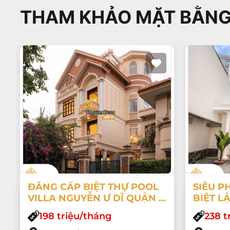
THAM KHẢO MẶT BẰNG
ĐẲNG CẤP BIỆT THỰ POOL
SIÊU P
VILLA NGUYỄN Ư DĨ QUẬN 2
BIỆT L
– KHUÔN VIÊN KHỦNG
– CÓ H
198 triệu/tháng
238 t
10X20M, TRANG BỊ FULL NỘI
XÔNG H