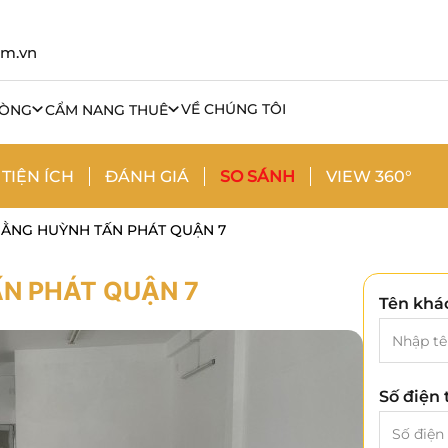
om.vn
VỀ CHÚNG TÔI
HÒNG
CẨM NANG THUÊ
TIỆN ÍCH
ĐÁNH GIÁ
SO SÁNH
VIEW 360°
BẰNG HUỲNH TẤN PHÁT QUẬN 7
N PHÁT QUẬN 7
Tên khá
Số điện