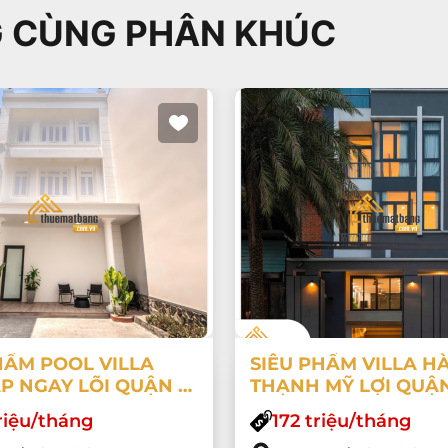
 CÙNG PHÂN KHÚC
HẨM POOL VILLA
SIÊU PHẨM VILLA H
ẬP NGAY LÕI QUẬN 1
THẠNH MỸ LỢI QUẬN
Ồ BƠI &amp; PHÒNG
KHUÔN VIÊN BỀ THẾ
riệu/tháng
172 triệu/tháng
ƠI RIÊNG ĐẲNG
NGANG 8M, CÓ HẦM