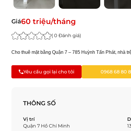
60 triệu/tháng
Giá
( 0 Đánh giá)
Cho thuê mặt bằng Quận 7 – 785 Huỳnh Tấn Phát, nhà trệt 2
Yêu cầu gọi lại cho tôi
0968 68 80 8
THÔNG SỐ
Vị trí
D
Quận 7 Hồ Chí Minh
1