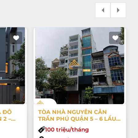
À ĐÔ
TÒA NHÀ NGUYÊN CĂN
 2 –
TRẦN PHÚ QUẬN 5 – 6 LẦU
CÓ SÂN THƯỢNG, SẴN HỆ
100 triệu/tháng
 RIÊNG
THỐNG PCCC CHUẨN