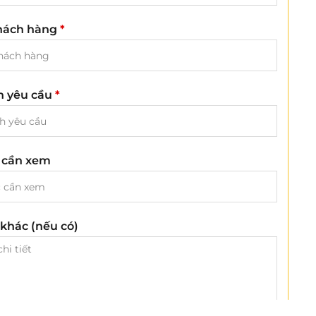
hách hàng
*
ch yêu cầu
*
 cần xem
khác (nếu có)