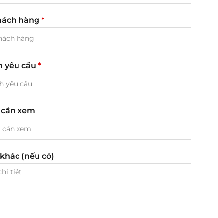
hách hàng
*
ch yêu cầu
*
 cần xem
khác (nếu có)