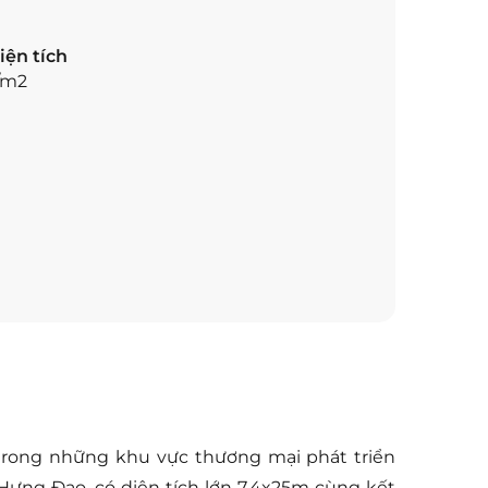
iện tích
/m2
trong những khu vực thương mại phát triển
Hưng Đạo, có diện tích lớn 7,4x25m cùng kết