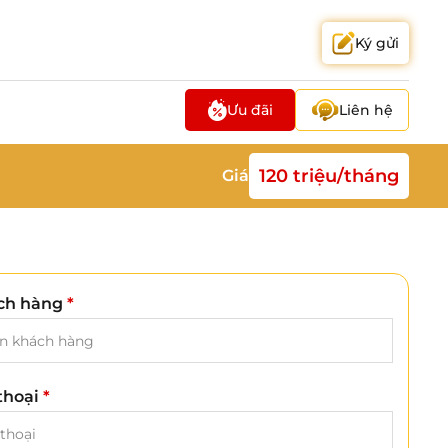
Ký gửi
Ưu đãi
Liên hệ
120 triệu/tháng
Giá
ch hàng
*
 thoại
*