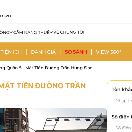
om.vn
VỀ CHÚNG TÔI
HÒNG
CẨM NANG THUÊ
TIỆN ÍCH
ĐÁNH GIÁ
SO SÁNH
VIEW 360°
ng Quận 5 - Mặt Tiền Đường Trần Hưng Đạo
 MẶT TIỀN ĐƯỜNG TRẦN
Tên khá
Số điện