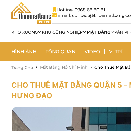
Hotline: 0968 68 80 81
Email: contact@thuematbang.c
KHO XƯỞNG
KHU CÔNG NGHIỆP
MẶT BẰNG
VĂN P
HÌNH ẢNH
TỔNG QUAN
VIDEO
VỊ TRÍ
Mặt Bằng Hồ Chí Minh
Cho Thuê Mặt Bằ
Trang Chủ
CHO THUÊ MẶT BẰNG QUẬN 5 -
HƯNG ĐẠO