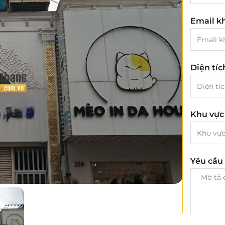
Email k
Diện tí
Khu vực
Yêu cầu 