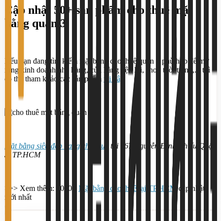
Cập nhật 50+ sản phẩm cho thuê mặt
bằng quận 3
Nếu bạn đang tìm kiếm mặt bằng cho thuê quận 3 phù hợp để mở
rộng kinh doanh nhà hàng, cửa hàng tiện lợi, shop thời trang,... thì
có thể tham khảo các sản phẩm
tại đây
.
Mặt bằng siêu đẹp đang cho thuê
tại 167 Nguyễn Đình Chiểu Quận
3, TP.HCM
>>> Xem thêm: 2000+
Mặt bằng cho thuê tại TP.HCM
cập nhật
mới nhất