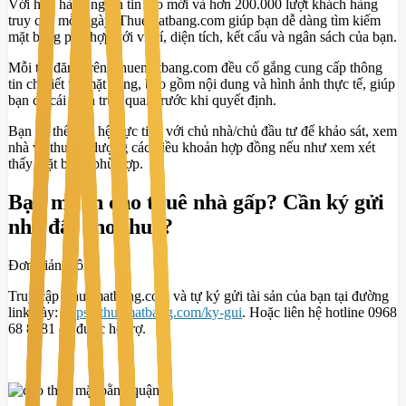
Với hơn hàng nghìn tin rao mới và hơn 200.000 lượt khách hàng
truy cập mỗi ngày, Thuematbang.com giúp bạn dễ dàng tìm kiếm
mặt bằng phù hợp với vị trí, diện tích, kết cấu và ngân sách của bạn.
Mỗi tin đăng trên Thuematbang.com đều cố gắng cung cấp thông
tin chi tiết về mặt bằng, bao gồm nội dung và hình ảnh thực tế, giúp
bạn có cái nhìn trực quan trước khi quyết định.
Bạn có thể liên hệ trực tiếp với chủ nhà/chủ đầu tư để khảo sát, xem
nhà và thương lượng các điều khoản hợp đồng nếu như xem xét
thấy mặt bằng phù hợp.
Bạn muốn cho thuê nhà gấp? Cần ký gửi
nhà đất cho thuê?
Đơn giản thôi!
Truy cập Thuematbang.com và tự ký gửi tài sản của bạn tại đường
link này:
https://thuematbang.com/ky-gui
. Hoặc liên hệ hotline 0968
68 8081 để được hỗ trợ.