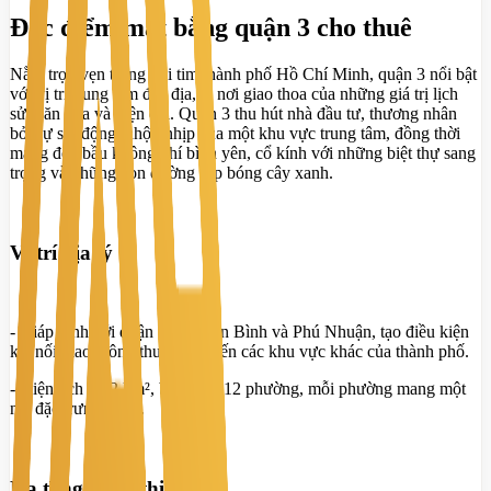
Đặc điểm mặt bằng quận 3 cho thuê
Nằm trọn vẹn trong trái tim thành phố Hồ Chí Minh, quận 3 nổi bật
với vị trí trung tâm đắc địa, là nơi giao thoa của những giá trị lịch
sử, văn hóa và hiện đại. Quận 3 thu hút nhà đầu tư, thương nhân
bởi sự sôi động, nhộn nhịp của một khu vực trung tâm, đồng thời
mang đến bầu không khí bình yên, cổ kính với những biệt thự sang
trọng và những con đường rợp bóng cây xanh.
Vị trí địa lý
- Giáp ranh với quận 1, 10, Tân Bình và Phú Nhuận, tạo điều kiện
kết nối giao thông thuận tiện đến các khu vực khác của thành phố.
- Diện tích 4,92 km², bao gồm 12 phường, mỗi phường mang một
nét đặc trưng riêng.
Hạ tầng hoàn thiện