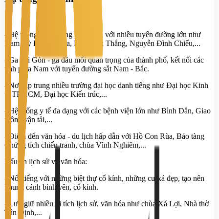
- Hệ thống giao thông phát triển với nhiều tuyến đường lớn như
Nam Kỳ Khởi Nghĩa, Lý Chính Thắng, Nguyễn Đình Chiểu,...
- Ga Sài Gòn - ga đầu mối quan trọng của thành phố, kết nối các
tỉnh phía Nam với tuyến đường sắt Nam - Bắc.
- Nơi tập trung nhiều trường đại học danh tiếng như Đại học Kinh
tế TP.HCM, Đại học Kiến trúc,...
- Hệ thống y tế đa dạng với các bệnh viện lớn như Bình Dân, Giao
thông vận tải,...
- Điểm đến văn hóa - du lịch hấp dẫn với Hồ Con Rùa, Bảo tàng
Chứng tích chiến tranh, chùa Vĩnh Nghiêm,...
Dấu ấn lịch sử và văn hóa:
- Nổi tiếng với những biệt thự cổ kính, những cư xá đẹp, tạo nên
khung cảnh bình yên, cổ kính.
- Lưu giữ nhiều di tích lịch sử, văn hóa như chùa Xá Lợi, Nhà thờ
Tân Định,...