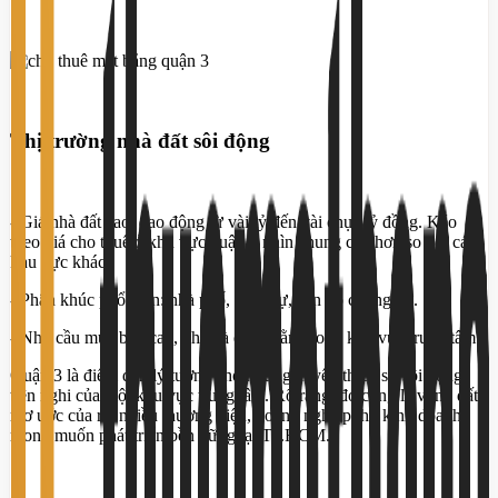
Thị trường nhà đất sôi động
- Giá nhà đất cao, dao động từ vài tỷ đến vài chục tỷ đồng. Kéo
theo giá cho thuê ở khu vực quận 3 nhìn chung cao hơn so với các
khu vực khác.
- Phân khúc phổ biến: nhà phố, biệt thự, căn hộ chung cư.
- Nhu cầu mua bán cao, nhất là càng nằm trong khu vực trung tâm.
Quận 3 là điểm đến lý tưởng cho những ai yêu thích sự sôi động,
tiện nghi của một khu vực trung tâm. Rõ ràng, đó cũng là vùng đất
mơ ước của rất nhiều thương hiệu, doanh nghiệp, hộ kinh doanh
mong muốn phát triển bền vững tại TP.HCM.