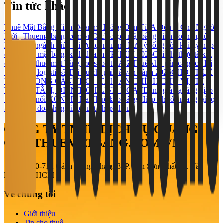
Tin tức khác
Thuê Mặt Bằng Kinh Doanh: Hướng Dẫn Từ A Đến Z Cho Người
Mới | Thuematbang.com.vn
Cách chọn mặt bằng kinh doanh phù
hợp từng ngành giúp tối ưu lợi nhuận
5 Lưu ý sống còn khi ký hợp
đồng thuê mặt bằng kinh doanh TP.HCM 2026
Chi phí thực tế khi
chọn cho thuê mặt bằng mở shop từ A-Z
Thuê kho gần cảng có lợi
thế gì cho logistics? Tối ưu chi phí và vận hành 2026
CHO THUÊ
VĂN PHÒNG CẦN THƠ – TÀI SẢN CHÍNH CHỦ VỊ TRÍ
TRUNG TÂM, DIỆN TÍCH LINH HOẠT
Đánh giá hạ tầng giao
thông kết nối KCN Hố Nai
Thuê kho cảng Hiệp Phước mang lại lợi
thế gì cho doanh nghiệp xuất nhập khẩu?
CÔNG TY TNHH DỊCH VỤ QUẢNG
CÁO THUEMATBANG.COM.VN
708-710-712 Cách Mạng Tháng 8, P. Tân Sơn Nhất, Q. Tân
Bình, TP. HCM
Về chúng tôi
Giới thiệu
Tin cho thuê