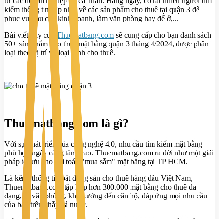
từ các doanh nghiệp và cá nhân. Hằng ngày, có rất nhiều người tìm
kiếm thông tin cập nhật về các sản phẩm cho thuê tại quận 3 để
phục vụ nhu cầu kinh doanh, làm văn phòng hay để ở,...
Bài viết này của
Thuematbang.com
sẽ cung cấp cho bạn danh sách
50+ sản phẩm cho thuê mặt bằng quận 3 tháng 4/2024, được phân
loại theo vị trí và loại hình cho thuê.
Thuematbang.com là gì?
Với sự phát triển của công nghệ 4.0, nhu cầu tìm kiếm mặt bằng
phù hợp ngày càng tăng cao. Thuematbang.com ra đời như một giải
pháp tối ưu cho bài toán "mua sắm" mặt bằng tại TP HCM.
Là kênh thông tin bất động sản cho thuê hàng đầu Việt Nam,
Thuematbang.com tập hợp hơn 300.000 mặt bằng cho thuê đa
dạng, từ văn phòng, kho xưởng đến căn hộ, đáp ứng mọi nhu cầu
của bạn trên khắp cả nước.